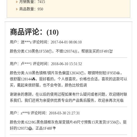
月销售量：7415
商品数量：950
商品评论：(10)
用户：迷***z 评论时间：2017-04-01 08:06:10
颜色分类:C10黑色1F558🕙，不错129374🥟，帮朋友买的1F491💒
用户：卢***1 评论时间：2018-06-10 15:51:52
颜色分类:A10黑色镜框/镜片灰色偏蓝128343🕘，眼镜特别轻1F95D🥞，
很舒服128144💑，挺好看的，个人很喜欢，价格也合适，喜欢的这款可以
买，戴起来很舒服，也不会夸张，颜色比较低调
谢谢亲的惠顾，在以后的使用过程如果有什么疑问或者问题，欢迎随时联
系我们，我们还将为亲提供优质专业的产品售后服务，欢迎亲再次光临
用户：z***8 评论时间：2018-03-30 21:27:31
颜色分类:622/8G黑色镜框灰色渐变镜片49尺寸预售15天发货1F556🕗，挺
好的129372🥝，正品1F48F💐