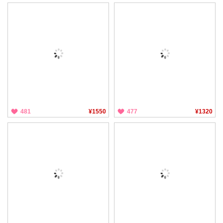
481
¥1550
477
¥1320