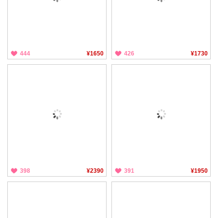
444
¥1650
426
¥1730
398
¥2390
391
¥1950