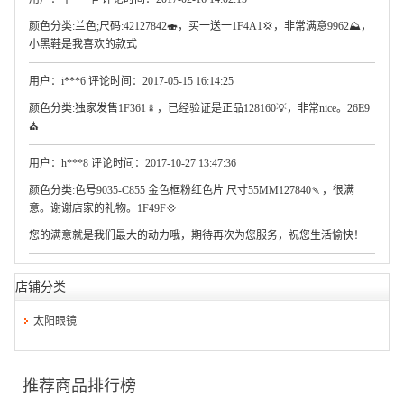
颜色分类:兰色;尺码:42127842🍣，买一送一1F4A1💢，非常满意9962⛰，
小黑鞋是我喜欢的款式
用户：i***6 评论时间：2017-05-15 16:14:25
颜色分类:独家发售1F361🍢，已经验证是正品128160💡，非常nice。26E9
⛪
用户：h***8 评论时间：2017-10-27 13:47:36
颜色分类:色号9035-C855 金色框粉红色片 尺寸55MM127840🍡，很满
意。谢谢店家的礼物。1F49F💠
您的满意就是我们最大的动力哦，期待再次为您服务，祝您生活愉快！
店铺分类
太阳眼镜
推荐商品排行榜