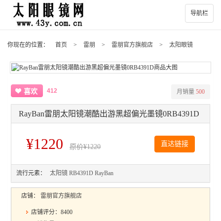
导航栏
你现在的位置：
首页
>
雷朋
>
雷朋官方旗舰店
>
太阳眼镜
412
喜欢
月销量
500
RayBan雷朋太阳镜潮酷出游黑超偏光墨镜0RB4391D
¥1220
直达链接
原价
¥1220
流行元素：
太阳镜
RB4391D
RayBan
店铺：
雷朋官方旗舰店
店铺评分：8400