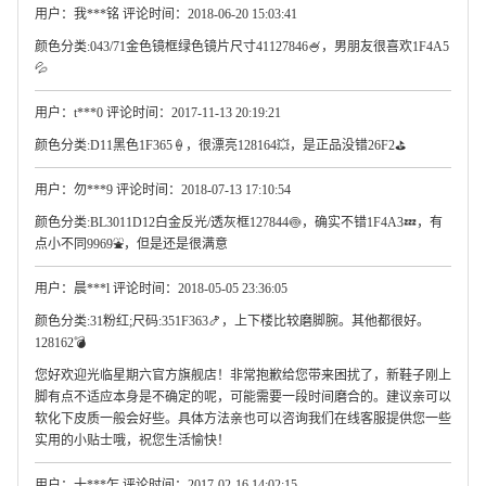
用户：我***铭 评论时间：2018-06-20 15:03:41
颜色分类:043/71金色镜框绿色镜片尺寸41127846🍧，男朋友很喜欢1F4A5
💦
用户：t***0 评论时间：2017-11-13 20:19:21
颜色分类:D11黑色1F365🍦，很漂亮128164💥，是正品没错26F2⛳
用户：勿***9 评论时间：2018-07-13 17:10:54
颜色分类:BL3011D12白金反光/透灰框127844🍥，确实不错1F4A3💤，有
点小不同9969⛲，但是还是很满意
用户：晨***l 评论时间：2018-05-05 23:36:05
颜色分类:31粉红;尺码:351F363🍤，上下楼比较磨脚腕。其他都很好。
128162💣
您好欢迎光临星期六官方旗舰店！非常抱歉给您带来困扰了，新鞋子刚上
脚有点不适应本身是不确定的呢，可能需要一段时间磨合的。建议亲可以
软化下皮质一般会好些。具体方法亲也可以咨询我们在线客服提供您一些
实用的小贴士哦，祝您生活愉快！
用户：十***乍 评论时间：2017-02-16 14:02:15