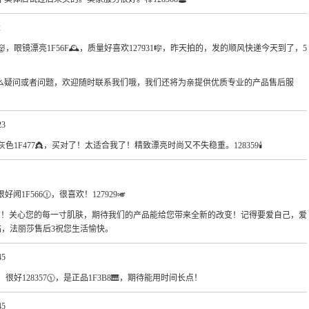
2
20👹，眼镜漂亮1F56F🕰，质量好喜欢127931🎼，昨天拍的，发的顺风快递今天到了，5
么疑问或者问题，欢迎随时联系我们哦，我们还将为亲提供优质专业的产品售后服
23
色1F477👸，买对了！太适合我了！精致漂亮时尚又不失稳重。128359🕯
好闻1F566🕧，很喜欢！127929🎺
慰！关心您的每一寸肌肤，期待我们的产品能给您带来全新的改变！记得要爱自己，爱
次光临，法丽莎售后3祝您生活愉快。
45
，很好128357🕦，是正品1F3B8🎹，期待能用时间长点！
45