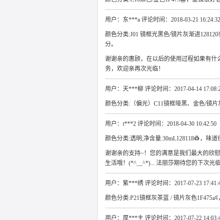
用户：东***a 评论时间：2018-03-21 16:24:3
颜色分类:J01 镜框光黑色/镜片灰渐进1281
分。
谢谢亲的惠顾，在以后的使用过程如果有什
务，欢迎亲再次光临！
用户：天***柳 评论时间：2017-04-14 17:08:
颜色分类:（偏光）C11镜框哑黑、金色/镜片灰
用户：t***2 评论时间：2018-04-30 10:42:50
颜色分类:透明;净含量:30mL128118👷，味道很
谢谢亲的支持~！您的满意是我们最大的欣
生活哦！(*^__^*)... 法丽莎期待您的下
用户：紫***绣 评论时间：2017-07-23 17:41:
颜色分类:P21镜框灰茶蓝 / 镜片灰色1F475
用户：厚***主 评论时间：2017-07-22 14:03: