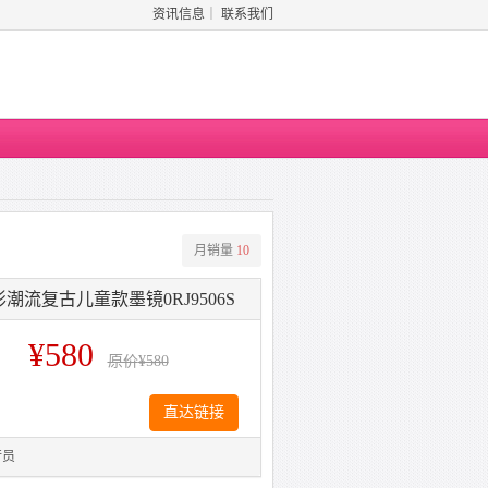
资讯信息
｜
联系我们
月销量
10
形潮流复古儿童款墨镜0RJ9506S
¥580
原价
¥580
直达链接
行员