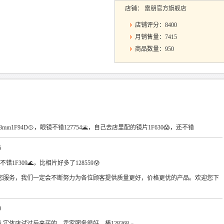
店铺：
雷朋官方旗舰店
店铺评分：8400
月销售量：7415
商品数量：950
53mm1F94D🥎，眼镜不错127754🌋，自己去店里配的镜片1F630😱，还不错
6
不错1F309🌊，比相片好多了128559😰
您服务，我们一定会不断努力为各位顾客提供质量更好，价格更优的产品。欢迎您下
0
好看 实体店试过后来买的。卖家服务很好。棒128368🕳