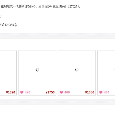
！眼镜很轻~也清晰1F564🕥，质量很好~花纹漂亮！127927🎸
5
好128355🕤
¥1320
470
¥1750
466
¥1360
464