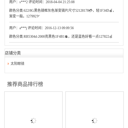
用户：s***2 评论时间：2018-04-04 21:25:08
颜色分类:622/8G黑色镜框灰色渐变镜片尺寸52128178💳，轻1F34D🍎，
渐变一般。127992🏹
用户：a***j 评论时间：2016-12-13 09:09:56
颜色分类:RB5304d-2000亮黑色1F4B1💲，还是蓝色好看一点127822🍏
店铺分类
太阳眼镜
推荐商品排行榜