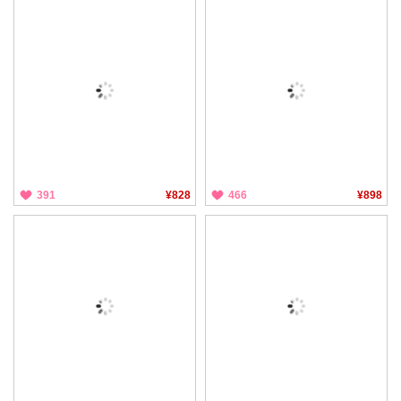
391
¥828
466
¥898