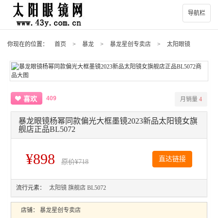
导航栏
你现在的位置：
首页
>
暴龙
>
暴龙星创专卖店
>
太阳眼镜
409
喜欢
月销量
4
暴龙眼镜杨幂同款偏光大框墨镜2023新品太阳镜女旗
舰店正品BL5072
¥898
直达链接
原价
¥718
流行元素：
太阳镜
旗舰店
BL5072
店铺：
暴龙星创专卖店