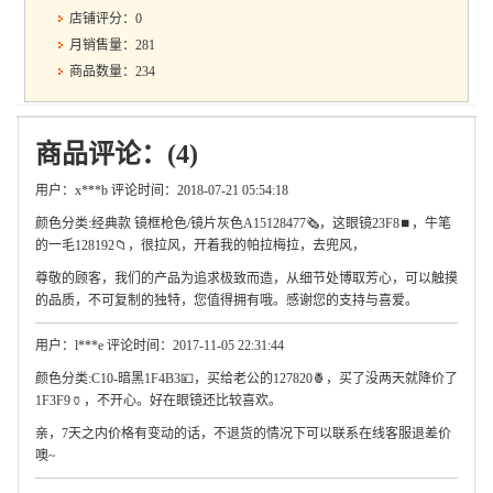
店铺评分：0
月销售量：281
商品数量：234
商品评论：(4)
用户：x***b 评论时间：2018-07-21 05:54:18
颜色分类:经典款 镜框枪色/镜片灰色A15128477🗞，这眼镜23F8⏹，牛笔
的一毛128192📁，很拉风，开着我的帕拉梅拉，去兜风，
尊敬的顾客，我们的产品为追求极致而造，从细节处博取芳心，可以触摸
的品质，不可复制的独特，您值得拥有哦。感谢您的支持与喜爱。
用户：l***e 评论时间：2017-11-05 22:31:44
颜色分类:C10-暗黑1F4B3💴，买给老公的127820🍍，买了没两天就降价了
1F3F9🏺，不开心。好在眼镜还比较喜欢。
亲，7天之内价格有变动的话，不退货的情况下可以联系在线客服退差价
噢~