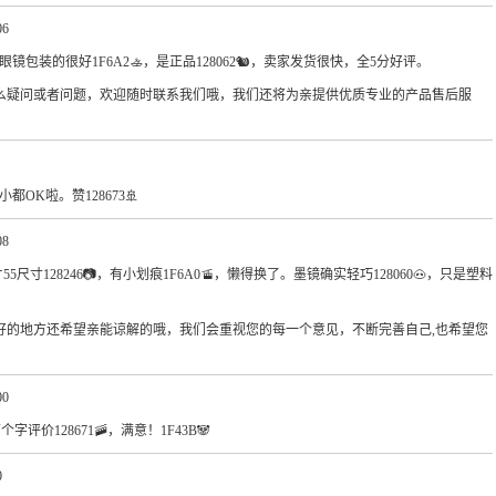
06
📹，眼镜包装的很好1F6A2🚣，是正品128062🐿，卖家发货很快，全5分好评。
么疑问或者问题，欢迎随时联系我们哦，我们还将为亲提供优质专业的产品售后服
小都OK啦。赞128673🚢
08
5尺寸128246📷，有小划痕1F6A0🚡，懒得换了。墨镜确实轻巧128060🐽，只是塑料
好的地方还希望亲能谅解的哦，我们会重视您的每一个意见，不断完善自己,也希望您
00
字评价128671🚠，满意！1F43B🐼
0