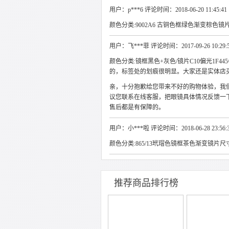
用户：p***6 评论时间：2018-06-20 11:45:41
颜色分类:9002A6 古铜色框绿色渐变棕色镜片尺寸 
用户：飞***菲 评论时间：2017-09-26 10:29:
颜色分类:镜框黑色+灰色/镜片C10偏光1F44
的，标签处的划痕很明显。大家还是实体店
亲，十分抱歉给您带来不好的购物体验，我
议您联系在线客服，把眼镜具体情况反馈一
售后都是有保障的。
用户：小***啦 评论时间：2018-06-28 23:56:
颜色分类:865/13玳瑁色镜框茶色渐变镜片尺寸57
推荐商品排行榜