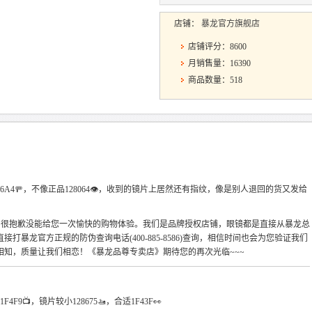
店铺：
暴龙官方旗舰店
店铺评分：8600
月销售量：16390
商品数量：518
满意1F6A4🚥，不像正品128064👁，收到的镜片上居然还有指纹，像是别人退回的货又发给
~很抱歉没能给您一次愉快的购物体验。我们是品牌授权店铺，眼镜都是直接从暴龙总
暴龙官方正规的防伪查询电话(400-885-8586)查询，相信时间也会为您验证我们
知，质量让我们相恋！《暴龙品尊专卖店》期待您的再次光临~~~
4F9📺，镜片较小128675🚤，合适1F43F👀