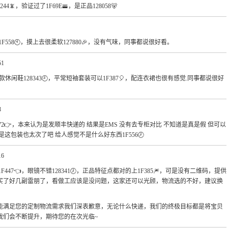
44📵，验证过了1F69E🚟，是正品128058🐻
1F558🕙，摸上去很柔软127880🎉，没有气味，同事都说很好看。
51
的一款休闲鞋128343🕘，平常短袖套装可以1F387🎈，配连衣裙也很有感觉.同事都说很好
3
072👉，本来认为是发顺丰快递的 结果是EMS 没有去专柜对比 不知道是真是假 但可以
这包装也太次了吧 给人感觉不是什么好东西1F556🕗
16
1F447👈，眼镜不错128341🕖，正品特征点都对的上1F385🎆，可是没有二维码，提供
买了好几副雷朋了，看做工应该是没问题，这家还可以光顾，物流选的不好，建议换
能满足您的定制物流需求我们深表歉意，无论什么快递，我们的终极目标都是将宝贝
我们会不断提升，期待您的在次光临~