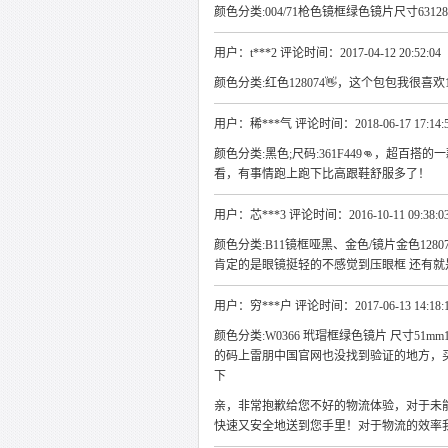
颜色分类:004/71枪色镜框绿色镜片尺寸631282
用户：t***2 评论时间：2017-04-12 20:52:04
颜色分类:红色128074👋，这个包包我很喜欢
用户：稀***气 评论时间：2018-06-17 17:14:
颜色分类:黑色;尺码:361F449👊，超百搭
看，有事情跑上跑下比高跟鞋舒服多了！
用户：芯***3 评论时间：2016-10-11 09:38:0
颜色分类:B11镜框哑黑、金色/镜片金色128
肯定的是眼镜挺轻的不感觉到压眼框 还有就是
用户：穷***户 评论时间：2017-06-13 14:18:
颜色分类:W0366 玳瑁框绿色镜片 尺寸51mm
的码上雷朋中国官网也没找到验证的地方，
下
亲，非常抱歉给您不好的物流体验，对于未
快速又安全地送到您手里！对于物流的效率