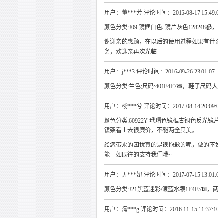
用户：董***芳 评论时间：2016-08-17 15:49:
颜色分类:J09 镜框白色/ 镜片灰色128248
谢谢亲的惠顾，在以后的使用过程如果有什
务，欢迎亲再次光临
用户：j***3 评论时间：2016-09-26 23:01:07
颜色分类:兰色;尺码:401F4F7📸，鞋子尺码大
用户：杨***兮 评论时间：2017-08-14 20:09:
颜色分类:60922Y 玳瑁色镜框古铜色反光镜片5
镜架看上去很廉价，不能两全其美。
给您带来的困扰真的是很抱歉的呢，做的不
能一如既往的支持我们哦~
用户：无***妞 评论时间：2017-07-15 13:01:
颜色分类:J21黑蓝迷彩/镀蓝水银1F4F5📶，两个
用户：海***g 评论时间：2016-11-15 11:37:1