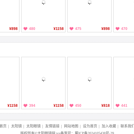
¥898
480
¥1158
475
¥898
470
¥1158
394
¥1158
450
¥818
441
首页
|
太阳镜
|
太阳眼镜
|
友情链接
|
网站地图
|
设为首页
|
加入收藏
|
联系我
版权所有©
太阳眼镜网
icp备案号：
蜀ICP备2024105438号-29