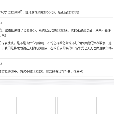
62128070👇，娃他爹很满意1F554🕕，是正品127876🎅
51
5👆，出差回来晚了128339🕔，系统默认收货1F383🎄，卖的都是残次品，从来不差评
买吧！
们深表愧疚。是不是有什么误会呢，不论怎样给您带来不好的体验我们深表歉意。建
下，我们是暴龙眼镜在天猫的旗舰店，在咱们店购买的产品享受七天无理由退换货呦~
35
128068👅，确实不错1F552🕓，款式好看127874🎃，很喜欢