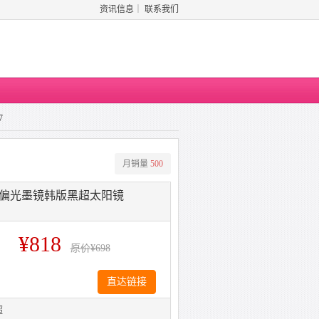
资讯信息
｜
联系我们
7
月销量
500
款偏光墨镜韩版黑超太阳镜
¥818
原价
¥698
直达链接
超