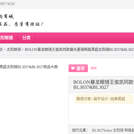
8774350
太阳眼镜
分类
店
>
太阳眼镜
>
BOLON暴龙眼镜王俊凯同款偏光墨镜韩版黑超太阳镜BL3037&BL302
404
喜欢
BOLON暴龙眼镜王俊凯同
BL3037&BL3027
酷感方框 / 扁平设计 / 经典黑超
流行元素：
BL3027bolon
太阳镜
韩版