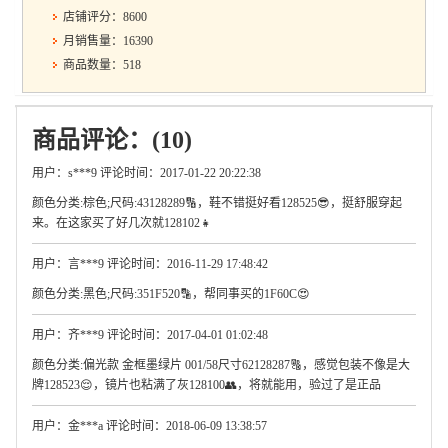
店铺评分：8600
月销售量：16390
商品数量：518
商品评论：(10)
用户：s***9 评论时间：2017-01-22 20:22:38
颜色分类:棕色;尺码:43128289🔢，鞋不错挺好看128525😎，挺舒服穿起
来。在这家买了好几次就128102👧
用户：言***9 评论时间：2016-11-29 17:48:42
颜色分类:黑色;尺码:351F520🔡，帮同事买的1F60C😍
用户：齐***9 评论时间：2017-04-01 01:02:48
颜色分类:偏光款 金框墨绿片 001/58尺寸62128287🔠，感觉包装不像是大
牌128523😌，镜片也粘满了灰128100👥，将就能用，验过了是正品
用户：金***a 评论时间：2018-06-09 13:38:57