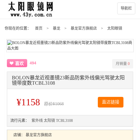
导航栏
你现在的位置：
首页
>
暴龙
>
暴龙官方旗舰店
>
太阳眼镜
494
喜欢
月销量
0
BOLON暴龙近视墨镜23新品防紫外线偏光驾驶太阳
镜带度数TCBL3108
¥1158
直达链接
原价
¥1068
流行元素：
紫外线
太阳镜
TCBL3108
店铺：
暴龙官方旗舰店