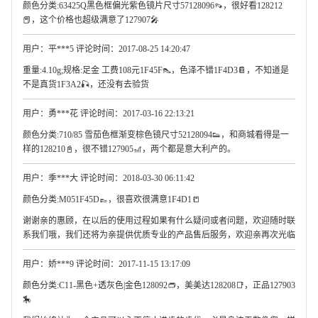
颜色分类:63425Q黑色框偏光紫色镜片尺寸57128096👡，很好看128212
📕，这个价格也超级满意了127907🎤
用户：平***5 评论时间：2017-08-25 14:20:47
重量:4.10g;规格:足金 工费108元1F45F👠，色泽不错1F4D3📔，不知道是
不是真货1F3A2🎣，还没有去验货
用户：勇***花 评论时间：2017-03-16 22:13:21
颜色分类:710/85 雪茄色框渐变棕色镜尺寸52128094👟，和商城看得是一
样的128210📓，很不错127905🎢，两个都是意大利产的。
用户：季***大 评论时间：2018-03-30 06:11:42
颜色分类:M051F45D👞，很喜欢很满意1F4D1📒
谢谢亲的惠顾，在以后的使用过程如果有什么疑问或者问题，欢迎随时联
系我们哦，我们还将为亲提供优质专业的产品售后服务，欢迎亲再次光临
用户：娇***9 评论时间：2017-11-15 13:17:09
颜色分类:C11-黑色+透灰色|金色128092👝，美美达128208📑，正品127903
🎠