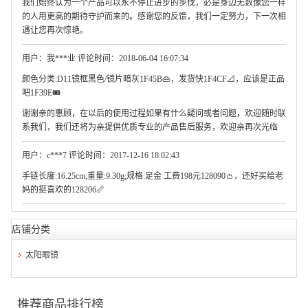
我们始终认为一个产品可以永不停止进步的步伐，必是身边无数像您一样
的人用更高的期待守护而来的。感谢您的反馈，我们一定努力，下一次相
遇让您再次惊艳。
用户：我***业 评论时间：2018-06-04 16:07:34
颜色分类:D11镜框黑色/镜片暗灰1F45B👜，发货快1F4CF📐，应该是正品
吧1F39E🎟
谢谢亲的惠顾，在以后的使用过程如果有什么疑问或者问题，欢迎随时联
系我们，我们还将为亲提供优质专业的产品售后服务，欢迎亲再次光临
用户：c***7 评论时间：2017-12-16 18:02:43
手链长度:16.25cm;重量:9.30g;规格:足金 工费198元128090👛，还好买给老
妈的挺喜欢的128206📏
店铺分类
太阳眼镜
推荐商品排行榜