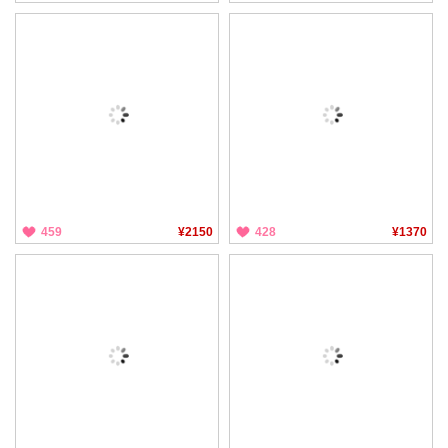
459
¥2150
428
¥1370