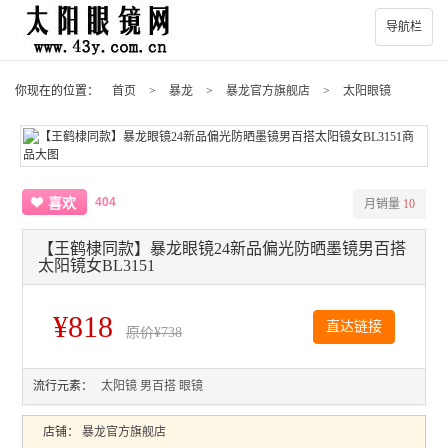
导航栏
你现在的位置：
首页
>
暴龙
>
暴龙官方旗舰店
>
太阳眼镜
404
喜欢
月销量
10
【王鹤棣同款】暴龙眼镜24新品偏光防晒墨镜男百搭
太阳镜女BL3151
¥818
直达链接
原价
¥738
流行元素：
太阳镜
男百搭
眼镜
店铺：
暴龙官方旗舰店