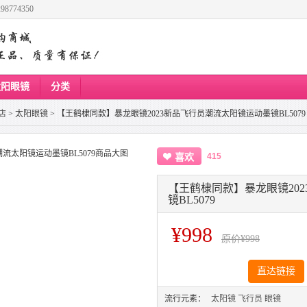
8774350
太阳眼镜
分类
店
>
太阳眼镜
>
【王鹤棣同款】暴龙眼镜2023新品飞行员潮流太阳镜运动墨镜BL5079
415
喜欢
【王鹤棣同款】暴龙眼镜20
镜BL5079
¥998
原价
¥998
直达链接
流行元素：
太阳镜
飞行员
眼镜