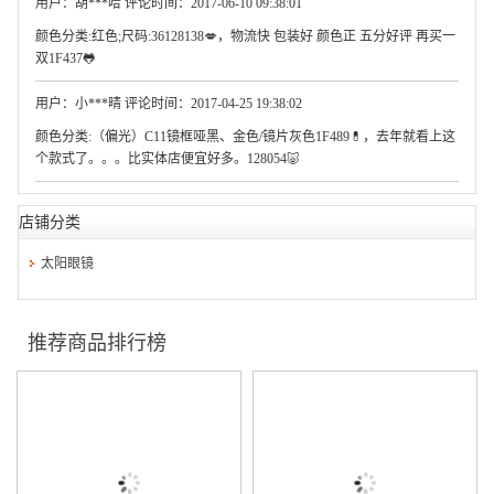
用户：胡***哈 评论时间：2017-06-10 09:38:01
颜色分类:红色;尺码:36128138💋，物流快 包装好 颜色正 五分好评 再买一
双1F437🐸
用户：小***晴 评论时间：2017-04-25 19:38:02
颜色分类:（偏光）C11镜框哑黑、金色/镜片灰色1F489💊，去年就看上这
个款式了。。。比实体店便宜好多。128054🐷
店铺分类
太阳眼镜
推荐商品排行榜