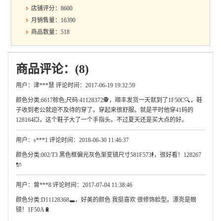
店铺评分：8600
月销售量：16390
商品数量：518
商品评论：(8)
用户：津***慧 评论时间：2017-06-19 19:32:59
颜色分类:6617棕色;尺码:41128372🕵，顺丰发货一天就到了1F50C🔍，鞋
子收到老公就迫不及待的穿了。穿起来很舒服。就是平时他穿41码的
128164💥，这个鞋子大了一个手指头。不过夏天还是买大点的好。
用户：s***1 评论时间：2018-06-30 11:46:37
颜色分类:002/T3 黑色框偏光灰色渐变镜尺寸581F573🕴，很好看！128267
🔌
用户：曾***8 评论时间：2017-07-04 11:38:46
颜色分类:D11128368🕳，好美的颜色 我挺喜欢 很修饰脸型。漂亮是眼
镜！1F50A🔋