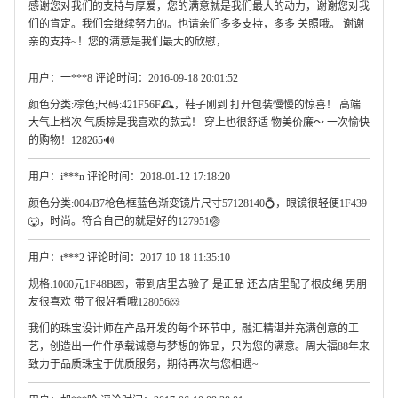
感谢您对我们的支持与厚爱，您的满意就是我们最大的动力，谢谢您对我
们的肯定。我们会继续努力的。也请亲们多多支持，多多 关照哦。 谢谢
亲的支持~！您的满意是我们最大的欣慰，
用户：一***8 评论时间：2016-09-18 20:01:52
颜色分类:棕色;尺码:421F56F🕰，鞋子刚到 打开包装慢慢的惊喜！ 高端
大气上档次 气质棕是我喜欢的款式！ 穿上也很舒适 物美价廉～ 一次愉快
的购物！128265🔊
用户：i***n 评论时间：2018-01-12 17:18:20
颜色分类:004/B7枪色框蓝色渐变镜片尺寸57128140💍，眼镜很轻便1F439
🐺，时尚。符合自己的就是好的127951🏐
用户：t***2 评论时间：2017-10-18 11:35:10
规格:1060元1F48B💌，带到店里去验了 是正品 还去店里配了根皮绳 男朋
友很喜欢 带了很好看哦128056🐹
我们的珠宝设计师在产品开发的每个环节中，融汇精湛并充满创意的工
艺，创造出一件件承载诚意与梦想的饰品，只为您的满意。周大福88年来
致力于品质珠宝于优质服务，期待再次与您相遇~