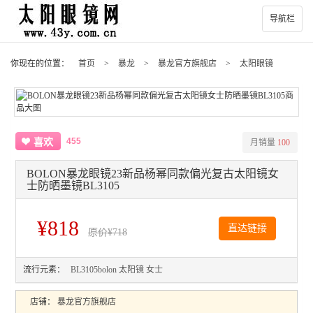
导航栏
你现在的位置：
首页
>
暴龙
>
暴龙官方旗舰店
>
太阳眼镜
455
喜欢
月销量
100
BOLON暴龙眼镜23新品杨幂同款偏光复古太阳镜女
士防晒墨镜BL3105
¥818
直达链接
原价
¥718
流行元素：
BL3105bolon
太阳镜
女士
店铺：
暴龙官方旗舰店