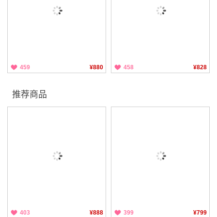
459
¥880
458
¥828
推荐商品
403
¥888
399
¥799