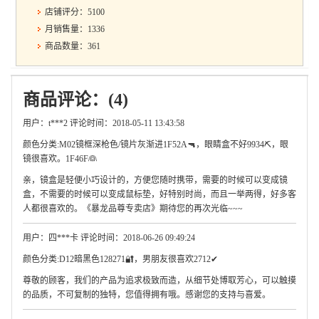
店铺评分：5100
月销售量：1336
商品数量：361
商品评论：(4)
用户：t***2 评论时间：2018-05-11 13:43:58
颜色分类:M02镜框深枪色/镜片灰渐进1F52A🔫，眼睛盒不好9934⛏，眼
镜很喜欢。1F46F👰
亲，镜盒是轻便小巧设计的，方便您随时携带，需要的时候可以变成镜
盒，不需要的时候可以变成鼠标垫，好特别时尚，而且一举两得，好多客
人都很喜欢的。《暴龙品尊专卖店》期待您的再次光临~~~
用户：四***卡 评论时间：2018-06-26 09:49:24
颜色分类:D12暗黑色128271🔐，男朋友很喜欢2712✔
尊敬的顾客，我们的产品为追求极致而造，从细节处博取芳心，可以触摸
的品质，不可复制的独特，您值得拥有哦。感谢您的支持与喜爱。