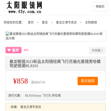
导航栏
你现在的位置：
首页
>
暴龙
>
暴龙正港专卖店
>
太阳眼镜
461
喜欢
月销量
1
暴龙眼镜2023新品太阳镜经典飞行员偏光墨镜男哈蟆
驾驶镜潮BL8101
¥858
直达链接
原价
¥778
流行元素：
BL8101bolon
飞行员
男哈蟆
店铺：
暴龙正港专卖店