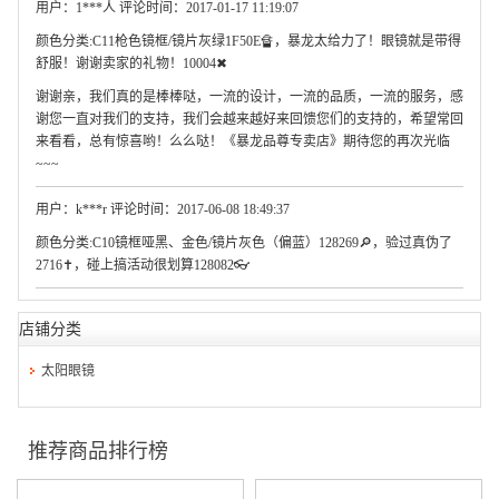
用户：1***人 评论时间：2017-01-17 11:19:07
颜色分类:C11枪色镜框/镜片灰绿1F50E🔏，暴龙太给力了！眼镜就是带得
舒服！谢谢卖家的礼物！10004✖
谢谢亲，我们真的是棒棒哒，一流的设计，一流的品质，一流的服务，感
谢您一直对我们的支持，我们会越来越好来回馈您们的支持的，希望常回
来看看，总有惊喜哟！么么哒！《暴龙品尊专卖店》期待您的再次光临
~~~
用户：k***r 评论时间：2017-06-08 18:49:37
颜色分类:C10镜框哑黑、金色/镜片灰色（偏蓝）128269🔎，验过真伪了
2716✝，碰上搞活动很划算128082👓
店铺分类
太阳眼镜
推荐商品排行榜