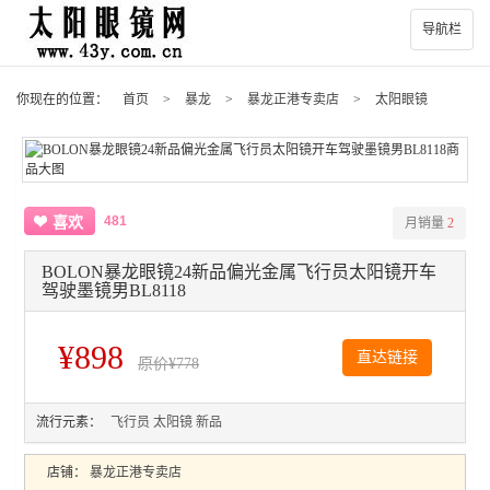
导航栏
你现在的位置：
首页
>
暴龙
>
暴龙正港专卖店
>
太阳眼镜
481
喜欢
月销量
2
BOLON暴龙眼镜24新品偏光金属飞行员太阳镜开车
驾驶墨镜男BL8118
¥898
直达链接
原价
¥778
流行元素：
飞行员
太阳镜
新品
店铺：
暴龙正港专卖店