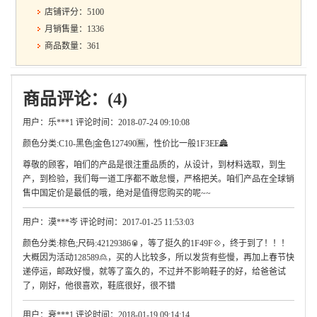
店铺评分：5100
月销售量：1336
商品数量：361
商品评论：(4)
用户：乐***1 评论时间：2018-07-24 09:10:08
颜色分类:C10-黑色|金色127490🈚，性价比一般1F3EE🏯
尊敬的顾客，咱们的产品是很注重品质的，从设计，到材料选取，到生
产，到检验，我们每一道工序都不敢怠慢，严格把关。咱们产品在全球销
售中国定价是最低的哦，绝对是值得您购买的呢~~
用户：漠***岑 评论时间：2017-01-25 11:53:03
颜色分类:棕色;尺码:42129386🥫，等了挺久的1F49F💠，终于到了！！！
大概因为活动128589🙎，买的人比较多，所以发货有些慢，再加上春节快
递停运，邮政好慢，就等了蛮久的，不过并不影响鞋子的好，给爸爸试
了，刚好，他很喜欢，鞋底很好，很不错
用户：衰***1 评论时间：2018-01-19 09:14:14