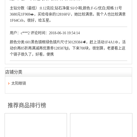
主钻分数（最低）:0.12克拉;钻石净度:SI/小瑕;颜色:F-G/优白;规格:11号
3680元1F969🥪，买给母亲的128160💡，她比较满意。我个人也比较满意
1F64C🙍，很好，给五星。
用户：c***2 评论时间：2018-06-16 19:54:14
颜色分类:601黑色镜框绿色镜片尺寸50129384🥩，赶上活动1F4A1💢，活
动价再85折再满减再优惠劵128587🙌，下来700块，很划算，老婆看上这
个镜子很久了，好看，便携
店铺分类
太阳眼镜
推荐商品排行榜