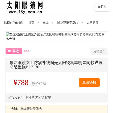
导航栏
你现在的位置：
首页
>
暴龙
>
暴龙正港专卖店
>
太阳眼镜
453
喜欢
月销量
1
暴龙眼镜女士防紫外线偏光太阳镜杨幂明星同款猫眼
防晒墨镜BL7136
¥788
直达链接
原价
¥738
流行元素：
紫外线
太阳镜
猫眼
店铺：
暴龙正港专卖店