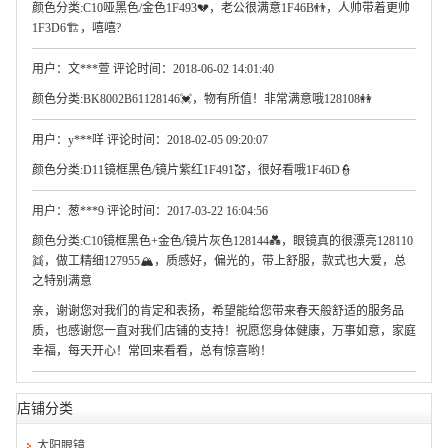
颜色分类:C10哑黑色/金色1F493💔，老公很满意1F46B👬，人帅带着更帅
1F3D6🏗，嘻嘻?
用户：文***萱 评论时间：2018-06-02 14:01:40
颜色分类:BK8002B61128146💓，物有所值！非常满意哦128108👭
用户：y***咩 评论时间：2018-02-05 09:20:07
颜色分类:D11镜框黑色/镜片紫红1F491💒，很好看哦1F46D👮
用户：葱***9 评论时间：2017-03-22 16:04:56
颜色分类:C10镜框黑色+金色/镜片灰色128144💑，眼镜真的很漂亮128110
👯，做工精细127955🏔，质感好，偏光的，带上舒服，款式也大爱，总
之特别满意
亲，谢谢您对我们的肯定和表扬，希望能给您带来春天般舒适的服务品
质，也感谢您一直对我们店铺的支持！祝愿您身体健康，万事如意，家庭
幸福，每天开心！常回来看看，总有惊喜哟！
店铺分类
太阳眼镜