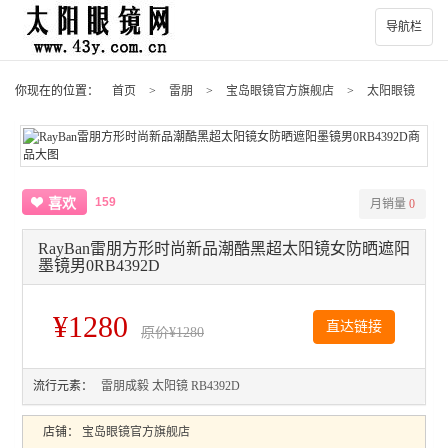
导航栏
你现在的位置：
首页
>
雷朋
>
宝岛眼镜官方旗舰店
>
太阳眼镜
159
喜欢
月销量
0
RayBan雷朋方形时尚新品潮酷黑超太阳镜女防晒遮阳
墨镜男0RB4392D
¥1280
直达链接
原价
¥1280
流行元素：
雷朋成毅
太阳镜
RB4392D
店铺：
宝岛眼镜官方旗舰店