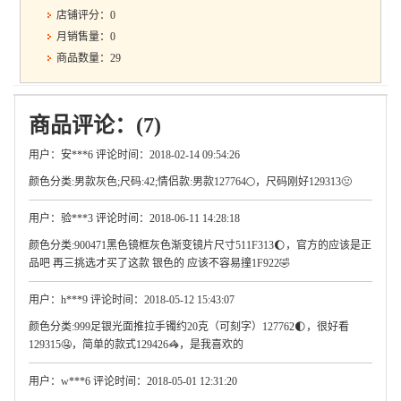
店铺评分：0
月销售量：0
商品数量：29
商品评论：(7)
用户：安***6 评论时间：2018-02-14 09:54:26
颜色分类:男款灰色;尺码:42;情侣款:男款127764🌕，尺码刚好129313🤢
用户：验***3 评论时间：2018-06-11 14:28:18
颜色分类:900471黑色镜框灰色渐变镜片尺寸511F313🌔，官方的应该是正
品吧 再三挑选才买了这款 银色的 应该不容易撞1F922🤣
用户：h***9 评论时间：2018-05-12 15:43:07
颜色分类:999足银光面推拉手镯约20克（可刻字）127762🌓，很好看
129315🤤，简单的款式129426🦓，是我喜欢的
用户：w***6 评论时间：2018-05-01 12:31:20