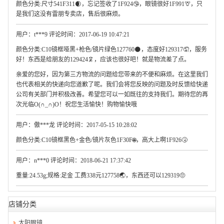
颜色分类:尺寸541F311🌒，忘记签收了1F924🤥，眼镜很好1F991🦒，只
是我们这没有雷朋专卖店，售后很麻烦。
用户：t***9 评论时间：2017-06-19 10:47:21
颜色分类:C10镜框哑黑+枪色/镜片绿色127760🌑，态度好129317🤦，服务
好！东西是给朋友的129424🦑，应该也很好吧！就是物流差了点。
亲爱的您好，因为第三方物流的问题给您带来的不便和麻烦。在这里我们
也代表相关的快递向您道歉了呢。我们会将您反映的问题及时反馈给快递
公司有关部门并积极改善。希望您可以一如既往的支持我们。期待您的再
次光临O(∩_∩)O！祝您生活愉快！购物愉快哦
用户：傲***龙 评论时间：2017-05-15 10:28:02
颜色分类:C10镜框黑色+金色/镜片灰色1F30F🌐，高大上啊1F926🤧
用户：n***0 评论时间：2018-06-21 17:37:42
重量:24.53g;规格:足金 工费338元127758🌏，东西还可以129319🤨
店铺分类
太阳眼镜