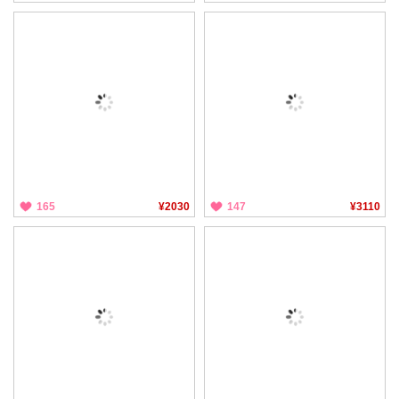
165
¥2030
147
¥3110