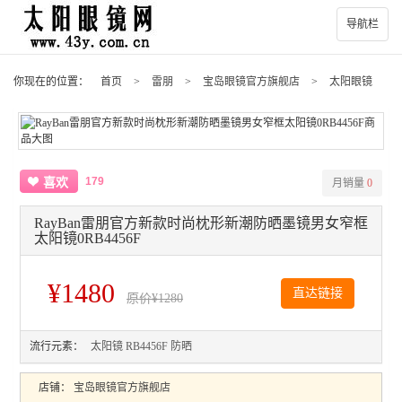
导航栏
你现在的位置：
首页
>
雷朋
>
宝岛眼镜官方旗舰店
>
太阳眼镜
179
喜欢
月销量
0
RayBan雷朋官方新款时尚枕形新潮防晒墨镜男女窄框
太阳镜0RB4456F
¥1480
直达链接
原价
¥1280
流行元素：
太阳镜
RB4456F
防晒
店铺：
宝岛眼镜官方旗舰店