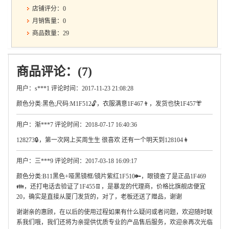
店铺评分：0
月销售量：0
商品数量：29
商品评论：(7)
用户：s***1 评论时间：2017-11-23 21:08:28
颜色分类:黑色;尺码:M1F512🔓，衣服满意1F467👨，发货也快1F457👘
用户：渐***7 评论时间：2018-07-17 16:40:36
128273🔒，第一次网上买周生生 很喜欢 还有一个明天到128104👩
用户：三***9 评论时间：2017-03-18 16:09:17
颜色分类:B11黑色+哑黑镜框/镜片紫红1F510🔑，眼镜查了是正品1F469
👪，还打电话去验证了1F455👖，是暴龙的代理商，价格比旗舰店便宜
20，确实是直接从厦门发货的，对了，老板还送了赠品，谢谢
谢谢亲的惠顾，在以后的使用过程如果有什么疑问或者问题，欢迎随时联
系我们哦，我们还将为亲提供优质专业的产品售后服务，欢迎亲再次光临