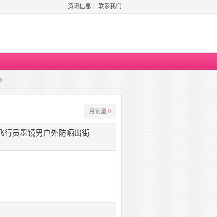
资讯信息
｜
联系我们
D
月销量
0
梁飞行员墨镜男户外防晒出街