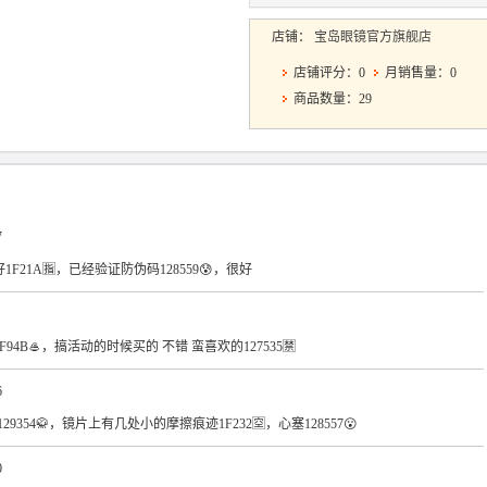
店铺：
宝岛眼镜官方旗舰店
店铺评分：0
月销售量：0
商品数量：29
7
1F21A🈯，已经验证防伪码128559😰，很好
F94B🥌，搞活动的时候买的 不错 蛮喜欢的127535🈲
6
9354🥋，镜片上有几处小的摩擦痕迹1F232🈳，心塞128557😮
0