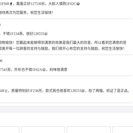
1F949🥊，戴着正好127539🈴，大脸人慎购1F62C😭
期待再次为您服务，祝您生活愉快！
0
不错1F234🈵，很好128555😬
购物愉快！您戴起来能够得到满意的效果是我们最大的欣喜，所以看到您满意的答
都离开每一位顾客的支持与鼓励，我们很开心有您的支持与鼓励，祝您生活愉快！
06
错127541🈶，外形也不错1F62A😫，妈咪很满意
349🥇，质量特别好1F236🈷，款式我也很喜欢128553😪，拍了两幅，验证了是正品，