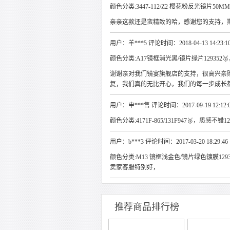
颜色分类:3447-112/Z2 樱花粉反光镜片50MM
亲亲这款还是蛮精致的哈，感谢您的支持，
用户：羊***5 评论时间：2018-04-13 14:23:1
颜色分类:A17镜框消光黑/镜片绿片129352🥉，
谢谢亲对我们镜宴旗舰店的支持，很高兴亲
复，我们真的无比开心，我们的每一步成长
用户：申***售 评论时间：2017-09-19 12:12:
颜色分类:4171F-865/131F947🥈，质感不
用户：b***3 评论时间：2017-03-20 18:29:46
颜色分类:M13 镜框浅金色/镜片绿色镀膜129
卖家客服特别好，
推荐商品排行榜