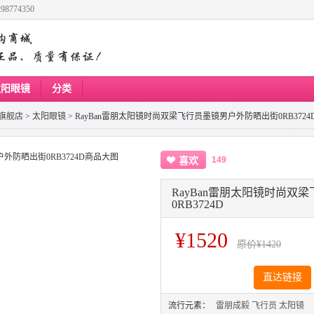
8774350
太阳眼镜
分类
旗舰店
>
太阳眼镜
>
RayBan雷朋太阳镜时尚双梁飞行员墨镜男户外防晒出街0RB3724
149
喜欢
RayBan雷朋太阳镜时尚双
0RB3724D
¥1520
原价
¥1420
直达链接
流行元素：
雷朋成毅
飞行员
太阳镜