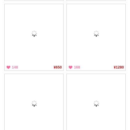
148
¥650
168
¥1280