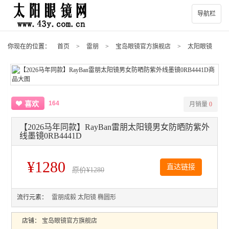
导航栏
你现在的位置：
首页
>
雷朋
>
宝岛眼镜官方旗舰店
>
太阳眼镜
164
喜欢
月销量
0
【2026马年同款】RayBan雷朋太阳镜男女防晒防紫外
线墨镜0RB4441D
¥1280
直达链接
原价
¥1280
流行元素：
雷朋成毅
太阳镜
椭圆形
店铺：
宝岛眼镜官方旗舰店